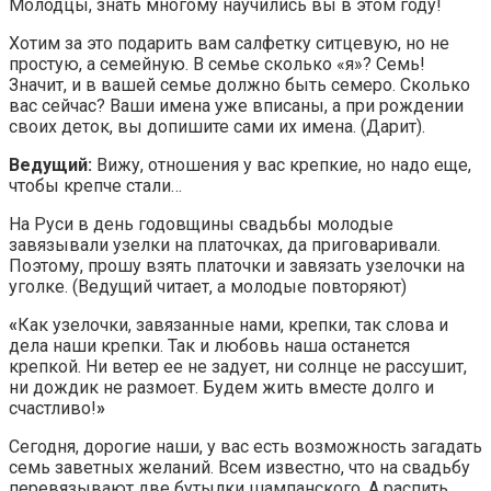
Молодцы, знать многому научились вы в этом году!
Хотим за это подарить вам салфетку ситцевую, но не
простую, а семейную. В семье сколько «я»? Семь!
Значит, и в вашей семье должно быть семеро. Сколько
вас сейчас? Ваши имена уже вписаны, а при рождении
своих деток, вы допишите сами их имена. (Дарит).
Ведущий:
Вижу, отношения у вас крепкие, но надо еще,
чтобы крепче стали…
На Руси в день годовщины свадьбы молодые
завязывали узелки на платочках, да приговаривали.
Поэтому, прошу взять платочки и завязать узелочки на
уголке. (Ведущий читает, а молодые повторяют)
«
Как узелочки, завязанные нами, крепки, так слова и
дела наши крепки. Так и любовь наша останется
крепкой. Ни ветер ее не задует, ни солнце не рассушит,
ни дождик не размоет. Будем жить вместе долго и
счастливо!
»
Сегодня, дорогие наши, у вас есть возможность загадать
семь заветных желаний. Всем известно, что на свадьбу
перевязывают две бутылки шампанского. А распить