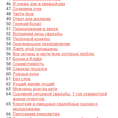
И снова, как в первый раз
Сочиняем стих
Части тела
Ответ или желание
Горячий бокал
Переодевания в звезд
Вспомним день свадьбы
Песенный конкурс
Оригинальное поздравление
Дартс этой годовщины
Все органы и части тела, которые люблю
Бонни и Клайд
Совместимость
Сладкие поцелуи
Родные руки
Без слов
Кушай, милая, кушай
Мужчины всегда дети
Сценарий ситцевой свадьбы. 1 год совместной
жизни супругов.
Короткие и смешные свадебные сценки о
молодоженах
Пантомима знакомства