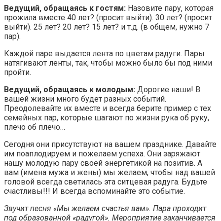
Ведущий, обращаясь к гостям:
Назовите пару, которая
прожила вместе 40 лет? (просит выйти). 30 лет? (просит
выйти). 25 лет? 20 лет? 15 лет? и т.д. (в общем, нужно 7
пар).
Каждой паре выдается лента по цветам радуги. Пары
натягивают ленты, так, чтобы можно было бы под ними
пройти.
Ведущий, обращаясь к молодым:
Дорогие наши! В
вашей жизни много будет разных событий.
Преодолевайте их вместе и всегда берите пример с тех
семейных пар, которые шагают по жизни рука об руку,
плечо об плечо…
Сегодня они присутствуют на вашем празднике. Давайте
им поаплодируем и пожелаем успеха. Они заряжают
нашу молодую пару своей энергетикой на позитив. А
вам (имена мужа и жены) мы желаем, чтобы над вашей
головой всегда светилась эта ситцевая радуга. Будьте
счастливы!!! И всегда вспоминайте это событие.
Звучит песня «Мы желаем счастья вам». Пара проходит
под образованной «радугой». Мероприятие заканчивается