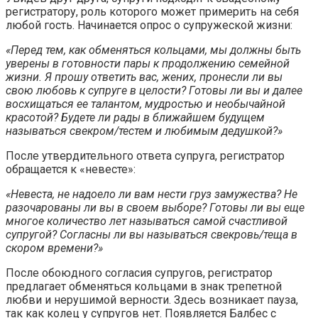
регистратору, роль которого может примерить на себя
любой гость. Начинается опрос о супружеской жизни:
«Перед тем, как обменяться кольцами, мы должны быть
уверены в готовности пары к продолжению семейной
жизни. Я прошу ответить вас, жених, пронесли ли вы
свою любовь к супруге в целости? Готовы ли вы и далее
восхищаться ее талантом, мудростью и необычайной
красотой? Будете ли рады в ближайшем будущем
называться свекром/тестем и любимым дедушкой?»
После утвердительного ответа супруга, регистратор
обращается к «невесте»:
«Невеста, не надоело ли вам нести груз замужества? Не
разочарованы ли вы в своем выборе? Готовы ли вы еще
многое количество лет называться самой счастливой
супругой? Согласны ли вы называться свекровь/теща в
скором времени?»
После обоюдного согласия супругов, регистратор
предлагает обменяться кольцами в знак трепетной
любви и нерушимой верности. Здесь возникает пауза,
так как колец у супругов нет. Появляется Балбес с