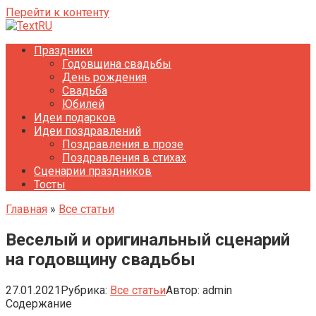
Перейти к контенту
Праздники
Годовщина свадьбы
День рождения
Свадьба
Юбилей
Идеи подарков
Идеи поздравлений
Поздравления в прозе
Поздравления в стихах
Сценарии праздников
Тосты
Главная
»
Все статьи
Веселый и оригинальный сценарий
на годовщину свадьбы
27.01.2021
Рубрика:
Все статьи
Автор:
admin
Содержание