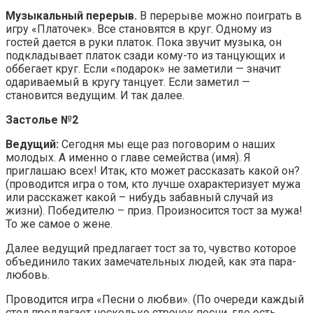
Музыкальный перерыв.
В перерыве можно поиграть в
игру «Платочек». Все становятся в круг. Одному из
гостей дается в руки платок. Пока звучит музыка, он
подкладывает платок сзади кому-то из танцующих и
оббегает круг. Если «подарок» не заметили — значит
одариваемый в кругу танцует. Если заметил —
становится ведущим. И так далее.
Застолье №2
Ведущий:
Сегодня мы еще раз поговорим о наших
молодых. А именно о главе семейства (имя). Я
приглашаю всех! Итак, кто может рассказать какой он?
(проводится игра о том, кто лучше охарактеризует мужа
или расскажет какой – нибудь забавный случай из
жизни). Победителю – приз. Произносится тост за мужа!
То же самое о жене.
Далее ведущий предлагает тост за то, чувство которое
объединило таких замечательных людей, как эта пара-
любовь.
Проводится игра «Песни о любви». (По очереди каждый
стол предлагает несколько строчек песни, где есть