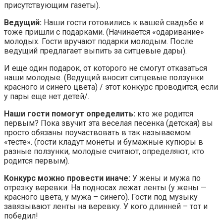
присутствующим газеты).
Ведущий:
Наши гости готовились к вашей свадьбе и
тоже пришли с подарками. (Начинается «одаривание»
молодых. Гости вручают подарки молодым. После
ведущий предлагает выпить за ситцевые дары).
И еще один подарок, от которого не смогут отказаться
наши молодые. (Ведущий вносит ситцевые ползунки
красного и синего цвета) / этот конкурс проводится, если
у пары еще нет детей/.
Наши гости помогут определить:
кто же родится
первым? Пока звучит эта веселая песенка (детская) вы
просто обязаны поучаствовать в так называемом
«тесте». (гости кладут монеты и бумажные купюры в
разные ползунки, молодые считают, определяют, кто
родится первым).
Конкурс можно провести иначе:
У жены и мужа по
отрезку веревки. На подносах лежат ленты (у жены —
красного цвета, у мужа – синего). Гости под музыку
завязывают ленты на веревку. У кого длинней – тот и
победил!