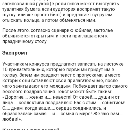
загипсованной рукой (в роли гипса может выступить
туалетная бумага, если аудитория воспримет такую
шутку, или же просто бинт) и предлагает супругам
отыскать кольца, а потом обменяться ими.
После этого, согласно сценарию юбилея, застолье
объявляется открытым, и гости приглашаются к
праздничному столу.
Экспромт
Участникам конкурса предлагают записать на листочке
10 прилагательных, которые первыми придут им в
голову. Затем им раздают текст с пропусками, вместо
которых они вставляют свои прилагательные, после
чего зачитывают его молодым. Побеждает автор самого
веселого поздравления. Текст может быть таким:
«Дорогие….. жених и….. невеста! От своей….. души и от
лица….. коллектива поздравляю Вас с этим….. событием!
С….. днем, когда ваши….. сердца соединились, и
образовалась самая….. и….. семья в мире! Желаю вам…..
любви!».