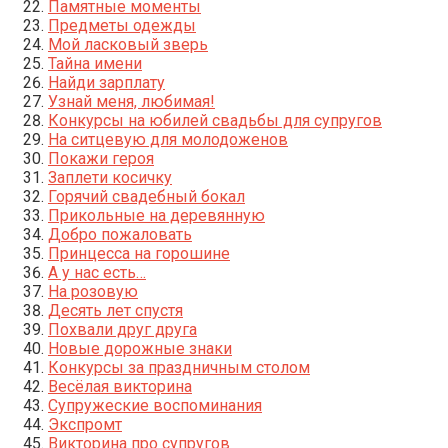
Памятные моменты
Предметы одежды
Мой ласковый зверь
Тайна имени
Найди зарплату
Узнай меня, любимая!
Конкурсы на юбилей свадьбы для супругов
На ситцевую для молодоженов
Покажи героя
Заплети косичку
Горячий свадебный бокал
Прикольные на деревянную
Добро пожаловать
Принцесса на горошине
А у нас есть…
На розовую
Десять лет спустя
Похвали друг друга
Новые дорожные знаки
Конкурсы за праздничным столом
Весёлая викторина
Супружеские воспоминания
Экспромт
Викторина про супругов