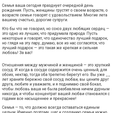
Семья ваша сегодня празднует очередной день
рождения. Пусть, женщины грустят о своем возрасте, о
возрасте семьи говорят с удовольствием. Многие лета
вашему счастью, дорогие супруги.
Кто бы что не говорил, но союз двух любящих сердец —
это одно из лучших, что придумала природа. Пусть
некоторые и говорят, что одиночество лучший подарок,
но глядя на эту пару, думаю, все из нас согласятся, что
лучший подарок — это такая же крепкая и сильная
любовь! За вас!
Отношения между мужчиной и женщиной — это хрупкий
сосуд. И когда в сосуде содержится очень ценный, для
обоих, нектар, тогда оба трепетно берегут его. Вы уже __
лет храните бережно свой сосуд любви, вы цените друг
друга, любите и уважаете, и я поднимаю свой бокал,
чтобы любовь ваша не была разбавлена ничем дурным
никогда, и чтобы концентрат вашей любви становился с
годами все насыщеннее и прекраснее!
Семья — то, что должно всегда оставаться единым
целым. Именно поэтому, шаг к созданию семьи нужно