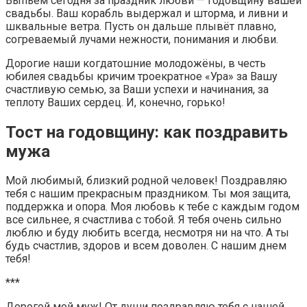
Выпьем сегодня за праздник любви — годовщину вашей
свадьбы. Ваш корабль выдержал и шторма, и ливни и
шквальные ветра. Пусть он дальше плывёт плавно,
согреваемый лучами нежности, понимания и любви.
Дорогие наши когдатошние молодожёны, в честь
юбилея свадьбы кричим троекратное «Ура» за Вашу
счастливую семью, за Ваши успехи и начинания, за
теплоту Ваших сердец. И, конечно, горько!
Тост на годовщину: как поздравить
мужа
Мой любимый, близкий родной человек! Поздравляю
тебя с нашим прекрасным праздником. Ты моя защита,
поддержка и опора. Моя любовь к тебе с каждым годом
все сильнее, я счастлива с тобой. Я тебя очень сильно
люблю и буду любить всегда, несмотря ни на что. А ты
будь счастлив, здоров и всем доволен. С нашим днем
тебя!
***
Дорогой мой муж! От души поздравляю тебя с нашей