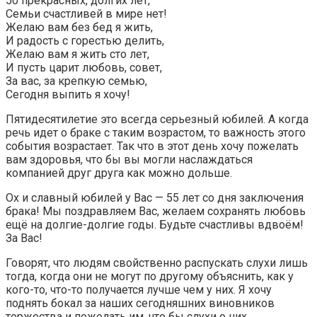
50 прекрасных, долгих лет,
Семьи счастливей в мире нет!
Желаю вам без бед я жить,
И радость с горестью делить,
Желаю вам я жить сто лет,
И пусть царит любовь, совет,
За вас, за крепкую семью,
Сегодня выпить я хочу!
Пятидесятилетие это всегда серьезный юбилей. А когда
речь идет о браке с таким возрастом, то важность этого
события возрастает. Так что в этот день хочу пожелать
вам здоровья, что бы вы могли наслаждаться
компанией друг друга как можно дольше.
Ох и славный юбилей у Вас — 55 лет со дня заключения
брака! Мы поздравляем Вас, желаем сохранять любовь
ещё на долгие-долгие годы. Будьте счастливы вдвоём!
За Вас!
Говорят, что людям свойственно распускать слухи лишь
тогда, когда они не могут по другому объяснить, как у
кого-то, что-то получается лучше чем у них. Я хочу
поднять бокал за наших сегодняшних виновников
торжества и пожелать им, что бы слухи о них