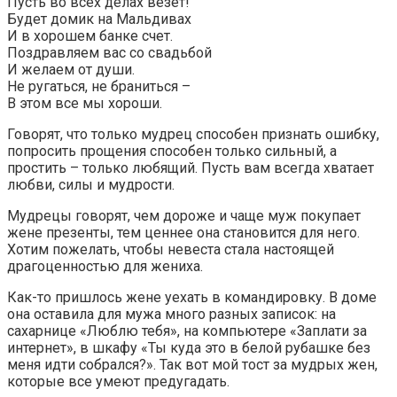
Пусть во всех делах везет!
Будет домик на Мальдивах
И в хорошем банке счет.
Поздравляем вас со свадьбой
И желаем от души.
Не ругаться, не браниться –
В этом все мы хороши.
Говорят, что только мудрец способен признать ошибку,
попросить прощения способен только сильный, а
простить – только любящий. Пусть вам всегда хватает
любви, силы и мудрости.
Мудрецы говорят, чем дороже и чаще муж покупает
жене презенты, тем ценнее она становится для него.
Хотим пожелать, чтобы невеста стала настоящей
драгоценностью для жениха.
Как-то пришлось жене уехать в командировку. В доме
она оставила для мужа много разных записок: на
сахарнице «Люблю тебя», на компьютере «Заплати за
интернет», в шкафу «Ты куда это в белой рубашке без
меня идти собрался?». Так вот мой тост за мудрых жен,
которые все умеют предугадать.