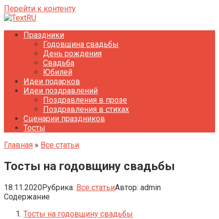
Перейти к контенту
Праздники
Годовщина свадьбы
День рождения
Свадьба
Юбилей
Идеи подарков
Идеи поздравлений
Поздравления в прозе
Поздравления в стихах
Сценарии праздников
Тосты
Главная
»
Все статьи
Тосты на годовщину свадьбы
18.11.2020
Рубрика:
Все статьи
Автор:
admin
Содержание
Тосты на годовщину свадьбы