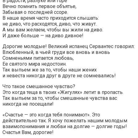
В радости, разлуке или горе
Вечно помнить первое объятье,
Забывая о последней ссоре.
В наше время часто приходится слышать:
не диво, что расходятся, диво, что живут.
А мы вам желаем, чтобы вы жили на диво.
И даже больше — на диво дивное!
Дорогие молодые! Великий испанец Сервантес говорил:
Влюбленный, в чьей груди все вновь и вновь
Сомненьями питается любовь,
Ее святого мира недостоин.
Так выпьем же за то, чтобы наши жених
и невеста никогда друг в друге не сомневались!
Что такое смешанное чувство?
Это когда теща в твоих «Жигулях» летит в пропасть.
Так выпьем за то, чтобы смешанные чувства вас
никогда не посещали!
«Счастье — это когда тебя понимают». Это
действительно так. Я хочу пожелать нашим молодым
взаимопонимания и любви на долгие — долгие годы!
Счастья Вам, дорогие!