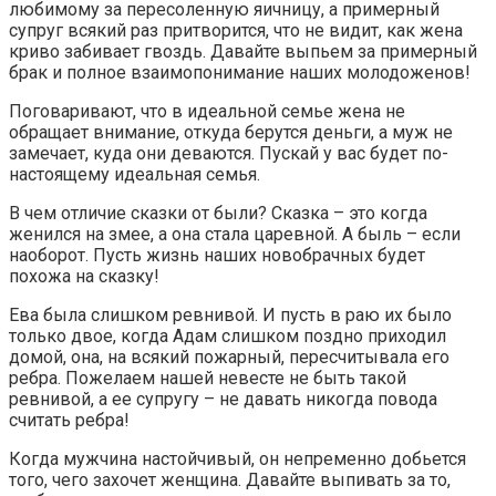
любимому за пересоленную яичницу, а примерный
супруг всякий раз притворится, что не видит, как жена
криво забивает гвоздь. Давайте выпьем за примерный
брак и полное взаимопонимание наших молодоженов!
Поговаривают, что в идеальной семье жена не
обращает внимание, откуда берутся деньги, а муж не
замечает, куда они деваются. Пускай у вас будет по-
настоящему идеальная семья.
В чем отличие сказки от были? Сказка – это когда
женился на змее, а она стала царевной. А быль – если
наоборот. Пусть жизнь наших новобрачных будет
похожа на сказку!
Ева была слишком ревнивой. И пусть в раю их было
только двое, когда Адам слишком поздно приходил
домой, она, на всякий пожарный, пересчитывала его
ребра. Пожелаем нашей невесте не быть такой
ревнивой, а ее супругу – не давать никогда повода
считать ребра!
Когда мужчина настойчивый, он непременно добьется
того, чего захочет женщина. Давайте выпивать за то,