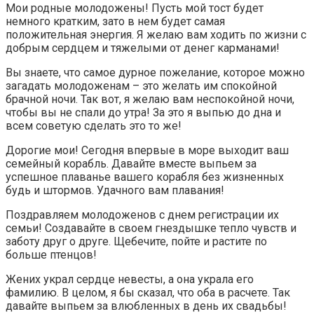
Мои родные молодожены! Пусть мой тост будет
немного кратким, зато в нем будет самая
положительная энергия. Я желаю вам ходить по жизни с
добрым сердцем и тяжелыми от денег карманами!
Вы знаете, что самое дурное пожелание, которое можно
загадать молодоженам – это желать им спокойной
брачной ночи. Так вот, я желаю вам неспокойной ночи,
чтобы вы не спали до утра! За это я выпью до дна и
всем советую сделать это то же!
Дорогие мои! Сегодня впервые в море выходит ваш
семейный корабль. Давайте вместе выпьем за
успешное плаванье вашего корабля без жизненных
будь и штормов. Удачного вам плавания!
Поздравляем молодоженов с днем регистрации их
семьи! Создавайте в своем гнездышке тепло чувств и
заботу друг о друге. Щебечите, пойте и растите по
больше птенцов!
Жених украл сердце невесты, а она украла его
фамилию. В целом, я бы сказал, что оба в расчете. Так
давайте выпьем за влюбленных в день их свадьбы!