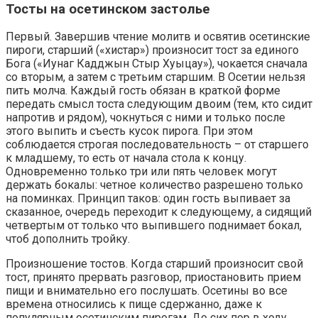
Тосты на осетинском застолье
Первый.
Завершив чтение молитв и освятив осетинские
пироги, старший («хистар») произносит тост за единого
Бога («Иунаг Кадджын Стыр Хуыцау»), чокается сначала
со вторым, а затем с третьим старшим. В Осетии нельзя
пить молча. Каждый гость обязан в краткой форме
передать смысл тоста следующим двоим (тем, кто сидит
напротив и рядом), чокнуться с ними и только после
этого выпить и съесть кусок пирога. При этом
соблюдается строгая последовательность – от старшего
к младшему, то есть от начала стола к концу.
Одновременно только три или пять человек могут
держать бокалы: четное количество разрешено только
на поминках. Принцип таков: один гость выпивает за
сказанное, очередь переходит к следующему, а сидящий
четвертым от только что выпившего поднимает бокал,
чтоб дополнить тройку.
Произношение тостов.
Когда старший произносит свой
тост, принято прервать разговор, приостановить прием
пищи и внимательно его послушать. Осетины во все
времена относились к пище сдержанно, даже к
популярным осетинским пирогам
. До сих пор в ходу