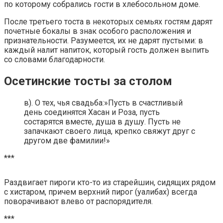
по которому собрались гости в хлебосольном доме.
После третьего тоста в некоторых семьях гостям дарят
почетные бокалы в знак особого расположения и
признательности. Разумеется, их не дарят пустыми: в
каждый налит напиток, который гость должен выпить
со словами благодарности.
Осетинские тосты за столом
в). О тех, чья свадьба:»Пусть в счастливый
день соединятся Хасан и Роза, пусть
состарятся вместе, душа в душу. Пусть не
запачкают своего лица, крепко свяжут друг с
другом две фамилии!»
***
Раздвигает пироги кто-то из старейшин, сидящих рядом
с хистаром, причем верхний пирог (уалибах) всегда
поворачивают влево от распорядителя.
***