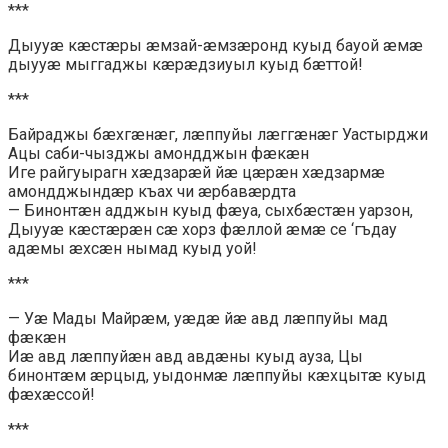
***
Дыууæ кæстæры æмзай-æмзæронд куыд бауой æмæ
дыууæ мыггаджы кæрæдзиуыл куыд бæттой!
***
Байраджы бæхгæнæг, лæппуйы лæггæнæг Уастырджи
Ацы саби-чызджы амондджын фæкæн
Иге райгуырагн хæдзарæй йæ цæрæн хæдзармæ
амондджындæр къах чи æрбавæрдта
— Бинонтæн адджын куыд фæуа, сыхбæстæн уарзон,
Дыууæ кæстæрæн сæ хорз фæллой æмæ се ‘гъдау
адæмы æхсæн нымад куыд уой!
***
— Уæ Мады Майрæм, уæдæ йæ авд лæппуйы мад
фæкæн
Иæ авд лæппуйæн авд авдæны куыд ауза, Цы
бинонтæм æрцыд, уыдонмæ лæппуйы кæхцытæ куыд
фæхæссой!
***