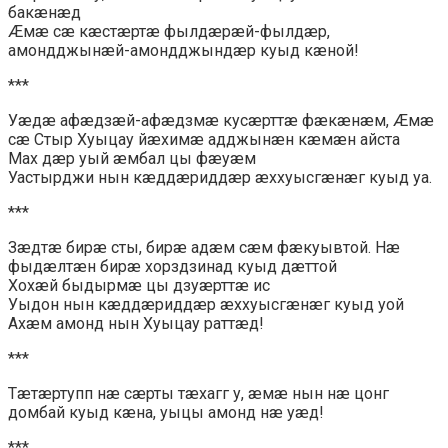
бакæнæд
Æмæ сæ кæстæртæ фылдæрæй-фылдæр,
амондджынæй-амондджындæр куыд кæной!
***
Уæдæ афæдзæй-афæдзмæ кусæрттæ фæкæнæм, Æмæ
сæ Стыр Хуыцау йæхимæ адджынæн кæмæн айста
Мах дæр уый æмбал цы фæуæм
Уастырджи нын кæддæриддæр æххуысгæнæг куыд уа.
***
Зæдтæ бирæ сты, бирæ адæм сæм фæкуывтой. Нæ
фыдæлтæн бирæ хорздзинад куыд дæттой
Хохæй быдырмæ цы дзуæрттæ ис
Уыдон нын кæддæриддæр æххуысгæнæг куыд уой
Ахæм амонд нын Хуыцау раттæд!
***
Тæтæртупп нæ сæрты тæхагг у, æмæ нын нæ цонг
домбай куыд кæна, уыцы амонд нæ уæд!
***