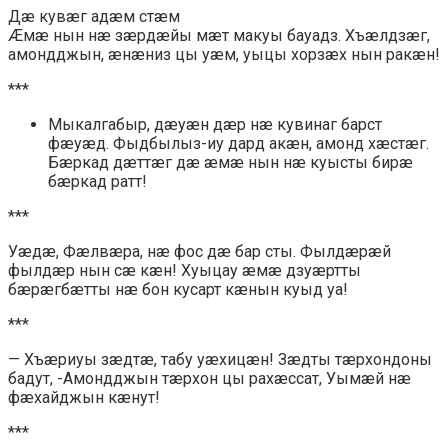
Дæ кувæг адæм стæм
Æмæ нын нæ зæрдæйы мæт макуы бауадз. Хъæлдзæг,
амондджын, æнæниз цы уæм, уыцы хорзæх нын ракæн!
***
Мыкалгабыр, дæуæн дæр нæ кувинаг барст
фæуæд. Фыдбылыз-иу дард акæн, амонд хæстæг.
Бæркад дæттæг дæ æмæ нын нæ куысты бирæ
бæркад ратт!
***
Уæдæ, Фæлвæра, нæ фос дæ бар сты. Фылдæрæй
фылдæр нын сæ кæн! Хуыцау æмæ дзуæртты
бæрæгбæтты нæ бон кусарт кæнын куыд уа!
***
— Хъæриуы зæдтæ, табу уæхицæн! Зæдты тæрхондоны
бадут, -Амондджын тæрхон цы рахæссат, Уымæй нæ
фæхайджын кæнут!
***