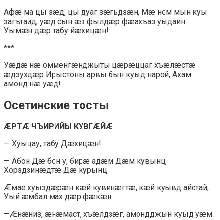
Афæ ма цы зæд, цы дуаг зæгьдзæн, Мæ ном мын куы
загътаид, уæд сын æз фылдæр фæахъаз уыдаин
Уымæн дæр табу йæхицæн!
***
Уæдæ нæ омменгæнджыты цæрæццаг хъæлæстæ
æдзухдæр Ирыстоны арвы бын куыд нарой, Ахам
амонд нæ уæд!
Осетинские тосты
ÆРТÆ ЧЪИРИЙЫ КУВГÆЙÆ
— Хуыцау, табу Дæхицæн!
— Абон Дæ бон у, бирæ адæм Дæм кувынц,
Хорздзинæдтæ Дæ курынц
Æмае хуыздæрæн кæй кувинæгтæ, кæй куывд айстай,
Уый æмбал мах дæр фæкæн.
—Æнæниз, æнæмаст, хъæлдзæг, амондджын куыд уæм.