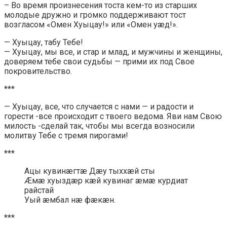
– Во время произнесения тоста кем-то из старших
молодые дружно и громко поддерживают тост
возгласом «Омен Хуыцау!» или «Омен уæд!».
— Хуыцау, табу Тебе!
— Хуыцау, мы все, и стар и млад, и мужчины и женщины,
доверяем тебе свои судьбы — прими их под Свое
покровительство.
***
— Хуыцау, все, что случается с нами — и радости и
горести -все происходит с твоего ведома. Яви нам Свою
милость -сделай так, чтобы мы всегда возносили
молитву Тебе с тремя пирогами!
***
Ацы кувинæгтæ Дæу тыххæй сты
Æмæ хуыздæр кæй кувинаг æмæ курдиат
райстай
Уый æмбал нæ фæкæн.
***