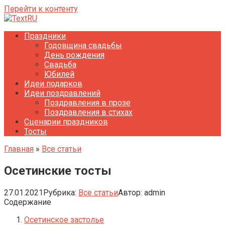
Перейти к контенту
Праздники
Годовщина свадьбы
День рождения
Свадьба
Юбилей
Идеи подарков
Идеи поздравлений
Поздравления в прозе
Поздравления в стихах
Сценарии праздников
Тосты
Главная
»
Все статьи
Осетинские тосты
27.01.2021
Рубрика:
Все статьи
Автор:
admin
Содержание
Осетинское застолье