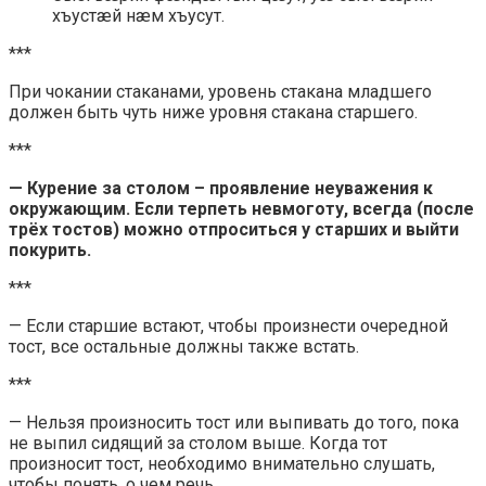
хъустæй нæм хъусут.
***
При чокании стаканами, уровень стакана младшего
должен быть чуть ниже уровня стакана старшего.
***
— Курение за столом – проявление неуважения к
окружающим. Если терпеть невмоготу, всегда (после
трёх тостов) можно отпроситься у старших и выйти
покурить.
***
— Если старшие встают, чтобы произнести очередной
тост, все остальные должны также встать.
***
— Нельзя произносить тост или выпивать до того, пока
не выпил сидящий за столом выше. Когда тот
произносит тост, необходимо внимательно слушать,
чтобы понять, о чем речь.