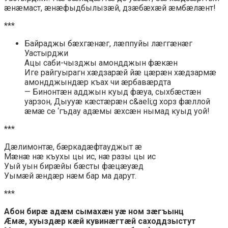
æнæмаст, æнæфыдбылызæй, дзæбæхæй æмбæлæнт!
***
Байраджы бæхгæнæг, лæппуйы лæггæнæг
Уастырджи
Ацы саби-чызджы амондджын фæкæн
Иге райгуырагн хæдзарæй йæ цæрæн хæдзармæ
амондджындæр къах чи æрбавæрдта
— Бинонтæн адджын куыд фæуа, сыхбæстæн
уарзон, Дыууæ кæстæрæн с&aeli;g хорз фæллой
æмæ се ‘гъдау адæмы æхсæн нымад куыд уой!
***
Дæлимонтæ, бæркадæфтауджыт æ
Мæнæ нæ къухы цы ис, нæ разы цы ис
Уый уын бирæйы бæсты фæцæуæд
Уымæй æндæр нæм бар ма дарут.
***
Абон бирæ адæм сымахæн уæ ном зæгъынц
Æмæ, хуыздæр кæй кувинæгтæй саходдзыстут