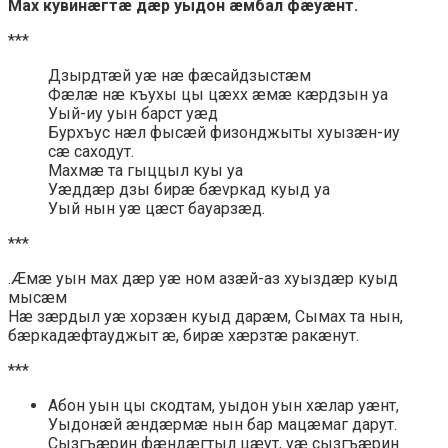
Мах кувинæгтæ дæр уыдон æмбал фæуæнт.
***
Дзырдтæй уæ нæ фæсайдзыстæм
Фæлæ нæ къухы цы цæхх æмæ кæрдзын уа
Уый-иу уын барст уæд
Бурхъус нæл фысæй физонджыты хуызæн-иу
сæ саходут.
Махмæ та гыццыл куы уа
Уæддæр дзы бирæ бævркад куыд уа
Уый нын уæ цæст бауарзæд.
***
.Æмæ уын мах дæр уæ ном азæй-аз хуыздæр куыд
мысæм
Нæ зæрдыл уæ хорзæн куыд дарæм, Сымах та нын,
бæркадæфтауджыт æ, бирæ хæрзтæ ракæнут.
***
Абон уын цы скодтам, уыдон уын хæлар уæнт,
Уыдонæй æндæрмæ нын бар мацæмаг дарут.
Сызгъæрин фæндæгтыл цæут, уæ сызгъæрин