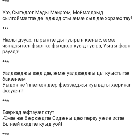
***
Уæ, Сыгъдæг Мады Майрæм, Моймæдзыд
сылгоймæгтæ де ‘вджид сты æмæ сыл дæ хорзæх тау!
***
Нæлы дзуар, тырынтæ ды гуырын кæныс, æмæ
чындзытæн фырттæ фылдæр куыд гуыра, Уыцы фарн
рауадз!
***
Уалдзæджы зæд дæ, æмæ уалдзæджы цы куыстытæ
бакæнæм
Уыдон не ‘ппæтæн дæр фæззæджы куывдты хæринаг
фæуæнт!
***
Бæркад æфтауæг стут
Æмæ нæ бæркæдтæ Сидæны цæхгæрау уæле исгæ
Бынæй ахадгæ куыд уой!
***