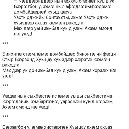
— Кæддæриддæр нын æххуысгæнæг куыд уа
Бæрæгбон у, æмæ ныл афæдзæй-афæдзмæ
домбайдæрæй куыд цæуа
Уастырджийы бонтæ сты, æмæ Уастырджи
хуыздæр ахъаз кæмæн ракодта
Мах дæр уый æмбал куыд уæм, Ахæм амонд
нæ уæд!
***
Бинонтæ стæм, æмæ домбайдæр бинонтæ чи фæци.
Стыр Бæрзонд Хуыцау хуыздæр хæрзтæ кæмæн
ракодта
Мах дæр уыдон æмбал куыд уæм, Ахæм хорзæх нæ
уæд!
***
Уæдæ нын сыхбæстæ ис æмæ уыцы сыхбæстима-
кæрæдзийы æмбаргæйæ, уарзонæй куыд цæрæм,
Ахæм амонд нæ уæд!
***
Бæрæгбон у, æмæ хистæртæн Хуыцау ахæм ахъаз