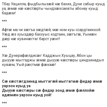
Тбау Уацилла, фыдбылызæй нæ бахиз, Дуне сабыр куыд
уа, æмæ нæ кæстæрты чындзæхсаевты абонау куыд
бадæм!
***
Афтæ ма чи зæгъа зæдтæй, мæ ном куы ссардтаиккой
Уæд æз хуыздæр баххуыс кодтаин, зæгъгæ, Уымæн
дæр нæ кувинæггаг барст уæнт!
***
Уæ Дунерафæлдисæг Кадджын Хуыцау, Абон цы
дыууæ мыггаджы æмæ дыууæ кæстæры циндзинадыл
кувæм, Уый рæстмæ фæкаæ!
***
Сæ хæстæгдзинад мыггагæй мыггагмæ фидар æмæ
уарзон куыд уа
Дыууæ кæстæры сæ фидар зонд æмæ фæллойæ
адæмæн уарзон куыд уой!
***