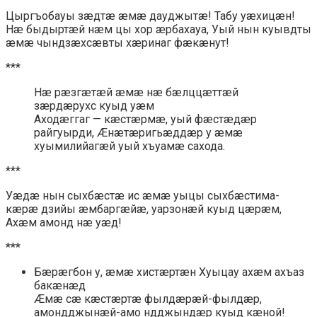
Цыргъобауы зæдтæ æмæ дауджытæ! Табу уæхицæн!
Нæ быдыртæй нæм цы хор æрбахауа, Уый нын куывдты
æмæ чындзæхсæвты хæринаг фæкæнут!
***
Нæ рæзгæтæй æмæ нæ бæлццæттæй
зæрдæрухс куыд уæм
Аходæггаг — кæстæрмæ, уый фæстæдæр
райгуырди, Æнæтæригьæддæр у æмæ
хуымилийагæй уый хъуамæ сахода.
***
Уæдæ нын сыхбæстæ ис æмæ уыцы сыхбæстима-
кæрæ дзийы æмбаргæйæ, уарзонæй куыд цæрæм,
Ахæм амонд нæ уæд!
***
Бæрæгбон у, æмæ хистæртæн Хуыцау ахæм ахъаз
бакæнæд
Æмæ сæ кæстæртæ фылдæрæй-фылдæр,
амондджынæй-амо ндджындæр куыд кæной!