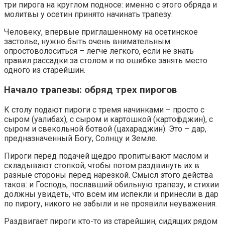
три пирога на круглом подносе: именно с этого обряда и
молитвы у осетин принято начинать трапезу.
Человеку, впервые приглашенному на осетинское
застолье, нужно быть очень внимательным:
опростоволоситься – легче легкого, если не знать
правил рассадки за столом и по ошибке занять место
одного из старейшин.
Начало трапезы: обряд трех пирогов
К столу подают пироги с тремя начинками – просто с
сыром (уалибах), с сыром и картошкой (картофджин), с
сыром и свекольной ботвой (цахараджин). Это – дар,
предназначенный Богу, Солнцу и Земле.
Пироги перед подачей щедро пропитывают маслом и
складывают стопкой, чтобы потом раздвинуть их в
разные стороны перед нарезкой. Смысл этого действа
таков: и Господь, пославший обильную трапезу, и стихии
должны увидеть, что всем им испекли и принесли в дар
по пирогу, никого не забыли и не проявили неуважения.
Раздвигает пироги кто-то из старейшин, сидящих рядом