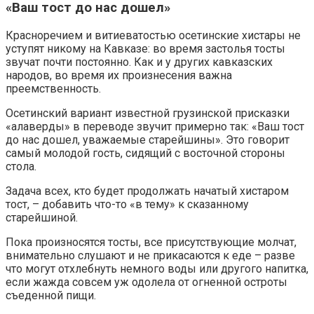
«Ваш тост до нас дошел»
Красноречием и витиеватостью осетинские хистары не
уступят никому на Кавказе: во время застолья тосты
звучат почти постоянно. Как и у других кавказских
народов, во время их произнесения важна
преемственность.
Осетинский вариант известной грузинской присказки
«алаверды» в переводе звучит примерно так: «Ваш тост
до нас дошел, уважаемые старейшины». Это говорит
самый молодой гость, сидящий с восточной стороны
стола.
Задача всех, кто будет продолжать начатый хистаром
тост, – добавить что-то «в тему» к сказанному
старейшиной.
Пока произносятся тосты, все присутствующие молчат,
внимательно слушают и не прикасаются к еде – разве
что могут отхлебнуть немного воды или другого напитка,
если жажда совсем уж одолела от огненной остроты
съеденной пищи.