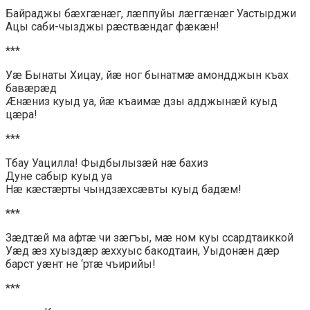
Байраджы бæхгæнæг, лæппуйы лæггæнæг Уастырджи
Ацы саби-чызджы рæствæндаг фæкæн!
***
Уæ Бынаты Хицау, йæ ног бынатмæ амондджын къах
бавæрæд
Æнæниз куыд уа, йæ къаимæ дзы адджынæй куыд
цæра!
***
Тбау Уацилла! Фыдбылызæй нæ бахиз
Дуне сабыр куыд уа
Нæ кæстæрты чындзæхсæвты куыд бадæм!
***
Зæдтæй ма афтæ чи зæгъы, мæ ном куы ссардтаиккой
Уæд æз хуыздæр æххуыс бакодтаин, Уыдонæн дæр
барст уæнт не ‘ртæ чъирийы!
***