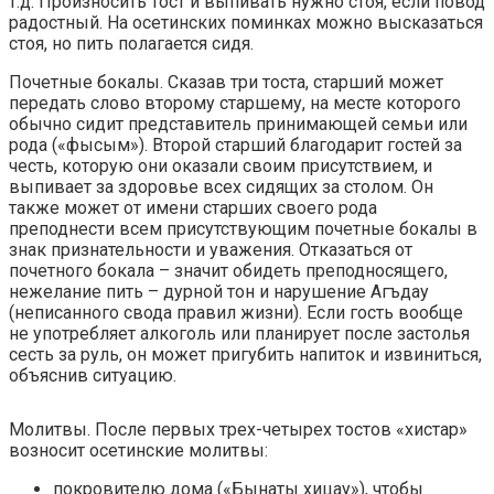
т.д. Произносить тост и выпивать нужно стоя, если повод
радостный. На осетинских поминках можно высказаться
стоя, но пить полагается сидя.
Почетные бокалы.
Сказав три тоста, старший может
передать слово второму старшему, на месте которого
обычно сидит представитель принимающей семьи или
рода («фысым»). Второй старший благодарит гостей за
честь, которую они оказали своим присутствием, и
выпивает за здоровье всех сидящих за столом. Он
также может от имени старших своего рода
преподнести всем присутствующим почетные бокалы в
знак признательности и уважения. Отказаться от
почетного бокала – значит обидеть преподносящего,
нежелание пить – дурной тон и нарушение Агъдау
(неписанного свода правил жизни). Если гость вообще
не употребляет алкоголь или планирует после застолья
сесть за руль, он может пригубить напиток и извиниться,
объяснив ситуацию.
Молитвы.
После первых трех-четырех тостов «хистар»
возносит осетинские молитвы:
покровителю дома («Бынаты хицау»), чтобы