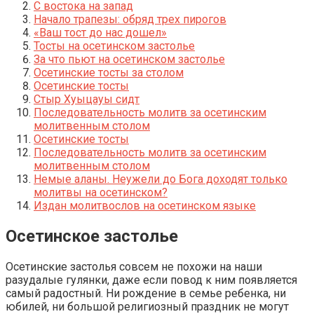
С востока на запад
Начало трапезы: обряд трех пирогов
«Ваш тост до нас дошел»
Тосты на осетинском застолье
За что пьют на осетинском застолье
Осетинские тосты за столом
Осетинские тосты
Стыр Хуыцауы сидт
Последовательность молитв за осетинским
молитвенным столом
Осетинские тосты
Последовательность молитв за осетинским
молитвенным столом
Немые аланы. Неужели до Бога доходят только
молитвы на осетинском?
Издан молитвослов на осетинском языке
Осетинское застолье
Осетинские застолья совсем не похожи на наши
разудалые гулянки, даже если повод к ним появляется
самый радостный. Ни рождение в семье ребенка, ни
юбилей, ни большой религиозный праздник не могут