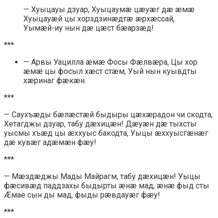
— Хуыцауы дзуар, Хуыцаумæ цæуæг дæ æмæ
Хуыцауæй цы хорздзинæдтæ æрхæссай,
Уымæй-иу нын дæ цæст бæарзæд!
***
— Арвы Уацилла æмæ Фосы Фæлвæра, Цы хор
æмæ цы фосыл хæст стæм, Уый нын куывдты
хæринаг фæкæн.
***
— Саухъæды бæлæстæй быдыры цæхæрадон чи скодта,
Хетагджы дзуар, табу дæхицæн! Дæуæн дæ тыхсты
уысмы хъæд цы æххуыс бакодта, Уыцы æххуысгæнæг
дæ кувæг адæмæн фæу!
***
— Мæздæджы Мады Майрагм, табу дæхицæн! Уыцы
фæсивæд паддзахы быдырты æнæ мад, æнæ фыд сты
Æмае сын ды мад, фыды рæвдауæг фæу!
***