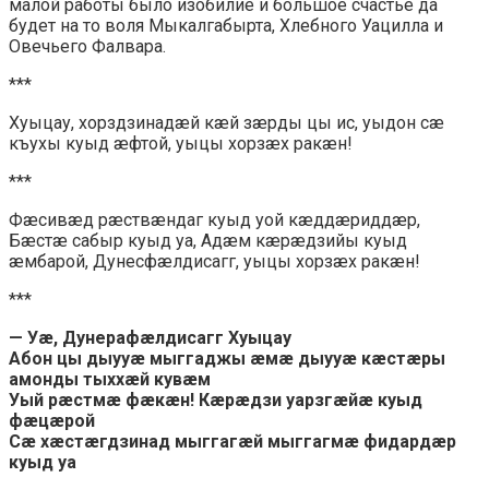
малой работы было изобилие и большое счастье да
будет на то воля Мыкалгабырта, Хлебного Уацилла и
Овечьего Фалвара.
***
Хуыцау, хорздзинадæй кæй зæрды цы ис, уыдон сæ
къухы куыд æфтой, уыцы хорзæх ракæн!
***
Фæсивæд рæствæндаг куыд уой кæддæриддæр,
Бæстæ сабыр куыд уа, Адæм кæрæдзийы куыд
æмбарой, Дунесфæлдисагг, уыцы хорзæх ракæн!
***
— Уæ, Дунерафæлдисагг Хуыцау
Абон цы дыууæ мыггаджы æмæ дыууæ кæстæры
амонды тыххæй кувæм
Уый рæстмæ фæкæн! Кæрæдзи уарзгæйæ куыд
фæцæрой
Сæ хæстæгдзинад мыггагæй мыггагмæ фидардæр
куыд уа