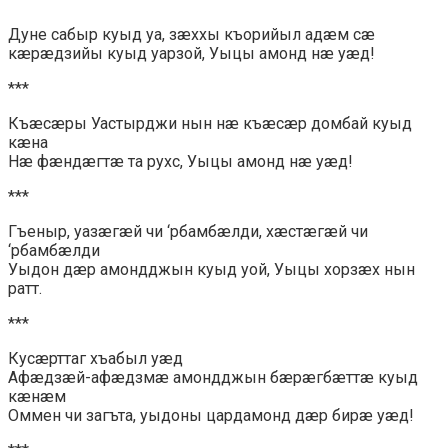
Дуне сабыр куыд уа, зæххы къорийыл адæм сæ
кæрæдзийы куыд уарзой, Уыцы амонд нæ уæд!
***
Къæсæры Уастырджи нын нæ къæсæр домбай куыд
кæна
Нæ фæндæгтæ та рухс, Уыцы амонд нæ уæд!
***
Гъеныр, уазæгæй чи ‘рбамбæлди, хæстæгæй чи
‘рбамбæлди
Уыдон дæр амондджын куыд уой, Уыцы хорзæх нын
ратт.
***
Кусæрттаг хъабыл уæд
Афæдзæй-афæдзмæ амондджын бæрæгбæттæ куыд
кæнæм
Оммен чи загъта, уыдоны цардамонд дæр бирæ уæд!