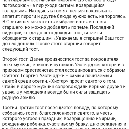
поговорка: «На пир уходи сытым, возвращайся
голодным». Находясь в гостях, нельзя показывать
аппетит: пироги и другие блюда нужно есть, не торопясь.
В Осетии нельзя что-то «выбрасывать» из тоста
старшего, но можно добавлять по теме. Последний
сидящий, когда до него доходит тост, встает и
обращается к старшим: «Уважаемые старшие! Ваш тост
до нас дошел». После этого старший говорит
следующий тост.
Второй тост.
Далее произносится тост за покровителя
всех мужчин, воинов и путников Уастырджи, который с
приходом христианства стал ассоциироваться с образом
Святого Георгия. Уастырджи – самый почитаемый
святой среди осетин. «Хистар» просит святого о том,
чтобы в дороге мужчин сопровождали верные друзья и
удача, а у молодежи всегда были силы защищать
родную землю.
Третий.
Третий тост посвящается поводу, по которому
собрались гости: благосклонности святого, в честь
которого устроен праздник, возвращению из армии,
рождению ребенка, счастливому браку, дню рождения и