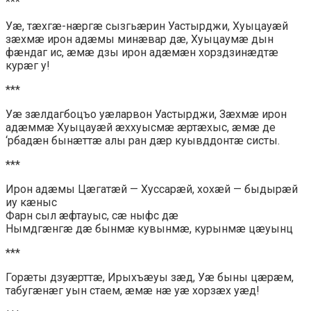
***
Уæ, тæхгæ-нæргæ сызгьæрин Уастырджи, Хуыцауæй
зæхмæ ирон адæмы минæвар дæ, Хуыцаумæ дын
фæндаг ис, æмæ дзы ирон адæмæн хорздзинæдтæ
курæг у!
***
Уæ зæлдагбоцъо уæларвон Уастырджи, Зæхмæ ирон
адæммæ Хуыцауæй æххуысмæ æртæхыс, æмæ де
‘рбадæн бынæттæ алы ран дæр куывддонтæ систы.
***
Ирон адæмы Цæгатæй — Хуссарæй, хохæй — быдырæй
иу кæныс
Фарн сыл æфтауыс, сæ ныфс дæ
Нымдгæнгæ дæ бынмæ кувынмæ, курынмæ цæуынц
***
Горæты дзуæрттæ, Ирыхъæуы зæд, Уæ быны цæрæм,
табугæнæг уын стаем, æмæ нæ уæ хорзæх уæд!