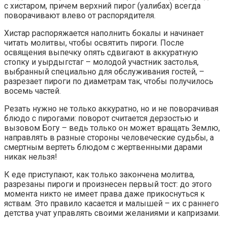
с хистаром, причем верхний пирог (уалибах) всегда
поворачивают влево от распорядителя.
Хистар распоряжается наполнить бокалы и начинает
читать молитвы, чтобы освятить пироги. После
освящения выпечку опять сдвигают в аккуратную
стопку и уырдыгстаг – молодой участник застолья,
выбранный специально для обслуживания гостей, –
разрезает пироги по диаметрам так, чтобы получилось
восемь частей.
Резать нужно не только аккуратно, но и не поворачивая
блюдо с пирогами: поворот считается дерзостью и
вызовом Богу – ведь только он может вращать Землю,
направлять в разные стороны человеческие судьбы, а
смертным вертеть блюдом с жертвенными дарами
никак нельзя!
К еде приступают, как только закончена молитва,
разрезаны пироги и произнесен первый тост: до этого
момента никто не имеет права даже прикоснуться к
яствам. Это правило касается и малышей – их с раннего
детства учат управлять своими желаниями и капризами.