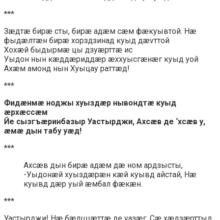
***
Зæдтæ бирæ сты, бирæ адæм сæм фæкуывтой. Нæ
фыдæлтæн бирæ хорздзинад куыд дævттой
Хохæй быдырмæ цы дзуæрттæ ис
Уыдон нын кæддæриддæр æххуысгæнæг куыд уой
Ахæм амонд нын Хуыцау раттæд!
***
Фидæнмæ ноджы хуыздæр нывондтæ куыд
æрхæссæм
Йе сызгъæринбазыр Уастырджи, Ахсæв де ‘хсæв у,
æмæ дын табу уæд!
***
Ахсæв дын бирæ адæм дæ ном ардзысты,
-Уыдонæй хуыздæрæн кæй куывд айстай, Нæ
куывд дæр уый æмбал фæкæн.
***
Уастырджи! Нæ бæлццæттæ де уазæг, Сæ хæдзæрттыл