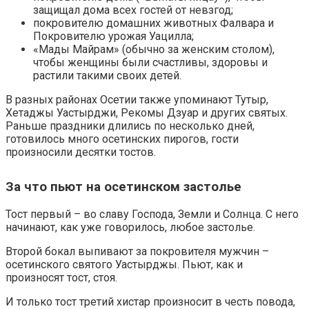
защищал дома всех гостей от невзгод;
покровителю домашних животных Фалвара и
Покровителю урожая Уацилла;
«Мады Майрам» (обычно за женским столом),
чтобы женщины были счастливы, здоровы и
растили такими своих детей.
В разных районах Осетии также упоминают Тутыр,
Хетаджы Уастырджи, Рекомы Дзуар и других святых.
Раньше праздники длились по несколько дней,
готовилось много осетинских пирогов, гости
произносили десятки тостов.
За что пьют на осетинском застолье
Тост первый – во славу Господа, Земли и Солнца. С него
начинают, как уже говорилось, любое застолье.
Второй бокал выпивают за покровителя мужчин –
осетинского святого Уастырджы. Пьют, как и
произносят тост, стоя.
И только тост третий хистар произносит в честь повода,