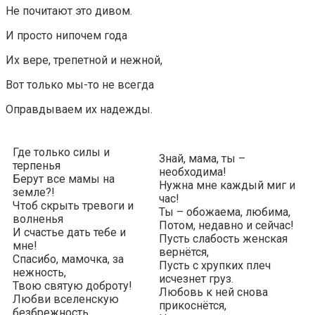
Не почитают это дивом.
И просто нипочем года
Их вере, трепетной и нежной,
Вот только мы-то не всегда
Оправдываем их надежды.
Где только силы и
Знай, мама, ты –
терпенья
необходима!
Берут все мамы на
Нужна мне каждый миг и
земле?!
час!
Чтоб скрыть тревоги и
Ты – обожаема, любима,
волненья
Потом, недавно и сейчас!
И счастье дать тебе и
Пусть слабость женская
мне!
вернётся,
Спасибо, мамочка, за
Пусть с хрупких плеч
нежность,
исчезнет груз.
Твою святую доброту!
Любовь к ней снова
Любви вселенскую
прикоснётся,
безбрежность,