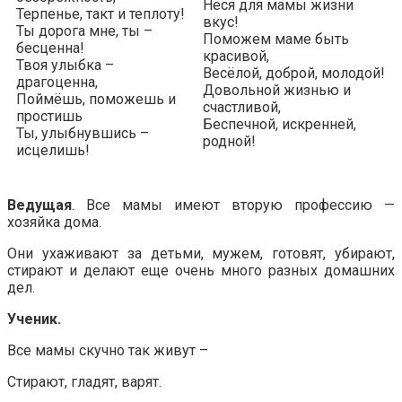
Неся для мамы жизни
Терпенье, такт и теплоту!
вкус!
Ты дорога мне, ты –
Поможем маме быть
бесценна!
красивой,
Твоя улыбка –
Весёлой, доброй, молодой!
драгоценна,
Довольной жизнью и
Поймёшь, поможешь и
счастливой,
простишь
Беспечной, искренней,
Ты, улыбнувшись –
родной!
исцелишь!
Ведущая
. Все мамы имеют вторую профессию —
хозяйка дома.
Они ухаживают за детьми, мужем, готовят, убирают,
стирают и делают еще очень много разных домашних
дел.
Ученик.
Все мамы скучно так живут –
Стирают, гладят, варят.