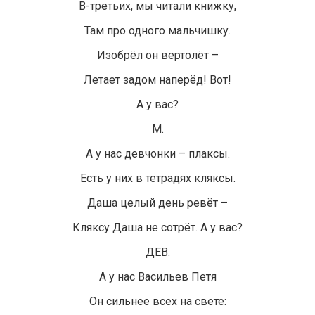
В-третьих, мы читали книжку,
Там про одного мальчишку.
Изобрёл он вертолёт –
Летает задом наперёд! Вот!
А у вас?
М.
А у нас девчонки – плаксы.
Есть у них в тетрадях кляксы.
Даша целый день ревёт –
Кляксу Даша не сотрёт. А у вас?
ДЕВ.
А у нас Васильев Петя
Он сильнее всех на свете: