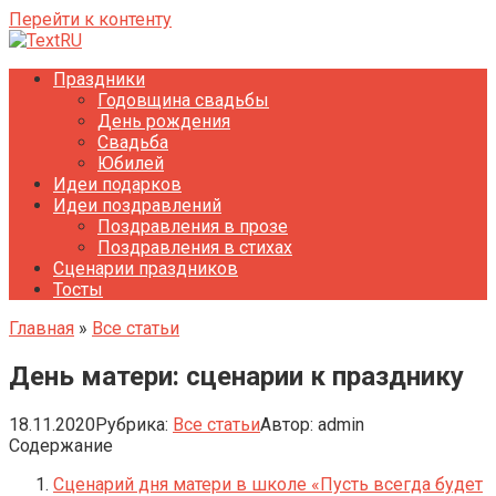
Перейти к контенту
Праздники
Годовщина свадьбы
День рождения
Свадьба
Юбилей
Идеи подарков
Идеи поздравлений
Поздравления в прозе
Поздравления в стихах
Сценарии праздников
Тосты
Главная
»
Все статьи
День матери: сценарии к празднику
18.11.2020
Рубрика:
Все статьи
Автор:
admin
Содержание
Сценарий дня матери в школе «Пусть всегда будет