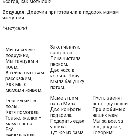
Всегда, как мотылек!
Ведущая.
Девочки приготовили в подарок мамам
частушки
(Частушки)
Закопчённую
Мы весёлые
кастрюлю
подружки,
Лена чистила
Мы танцуем и
песком,
поём,
Два часа в
А сейчас мы вам
корыте Лену
расскажем,
Мыла бабушку
Как мы с
потом.
мамами живём.
Маме утром
Пусть звенят
Галя вымыла
наша Мила
повсюду песни
полы,
Две конфеты
Про любимых
Катя помогала,
подарила,
наших мам.
Только жалко –
Подарить едва
Мы за всё, за
мама снова
успела,
всё, родные,
Всё
Тут же их сама
Говорим:
перемывала.