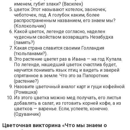
именем, губит злаки? (Василек)
цветок Этот называют котелок, звоночек,
чеботочек, под. А голубок каким, более
распространенным названием, его знаем мы?
(Колокольчик)
Какой цветок, легенде согласно, наделен
чудесным свойством возвращать Незабудка
(память?)
Какая страна славится своими Голландия
(тюльпанами?).
Это растение цветет раз в Ивана — на год Купала.
По легенде, нашедший цветок счастлив будет,
научится понимать язык птиц и видеть и зверей
спрятанное в земле. Что это за Папоротник
(растение?)
Назовите цветочный аналог карт и гущи кофейной.
(Ромашка)
Из этого цветка можно мед получать, его листья
добавлять в салат, из готовить корней кофе, а из
цветков — варенье. Если, успеете, конечно.
(Одуванчик)
Цветочная викторина «Что мы знаем о