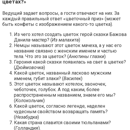
цветах?»
Ведущий задает вопросы, а гости отвечают на них. За
каждый правильный ответ «цветочный приз» (может
быть конфеты с изображением какого-то цветка).
Из чего хотел создать цветок герой сказки Бажова
Данила-мастер? (
Из малахита
)
Немцы называют этот цветок мачеха, а у нас его
название связано с женским именем и частью
тела. Что это за цветок? (
Анютины глазки
)
Героиня какой сказки появилась на свет в цветке?
(
Дюймовочка
)
Какой цветок, названный ласково мужским
именем, губит злаки? (
Василек
)
Этот цветок называют котелок, звоночек,
чеботочек, голубок. А под каким, более
распространенным названием, знаем его мы?
(
Колокольчик
)
Какой цветок, согласно легенде, наделен
чудесным свойством возвращать память?
(
Незабудка
)
Какая страна славится своими тюльпанами?
(
Голландия
).