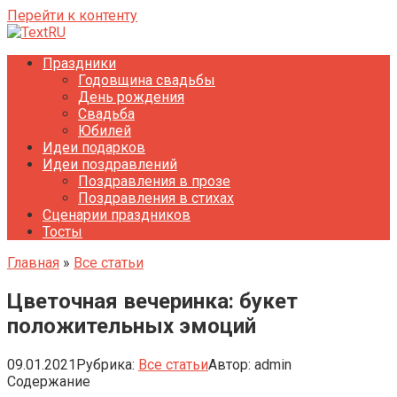
Перейти к контенту
Праздники
Годовщина свадьбы
День рождения
Свадьба
Юбилей
Идеи подарков
Идеи поздравлений
Поздравления в прозе
Поздравления в стихах
Сценарии праздников
Тосты
Главная
»
Все статьи
Цветочная вечеринка: букет
положительных эмоций
09.01.2021
Рубрика:
Все статьи
Автор:
admin
Содержание