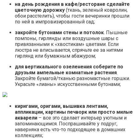
на день рождения в кафе/ресторане сделайте
цветочную дорожку
(ткань, зеленый ковролин,
обои расстелить), чтобы гости вечеринки прошли
по ней в импровизированный сад;
закройте бутонами стены и потолок
. Пышные
помпоны, гирлянды или воздушные шары с
привязанными к «хвостикам» цветами. Если
люстра не вписывается, спрячьте ее за нитями
гирлянд или бумажным абажуром;
для вертикального озеленения соберите по
друзьям ампельные комнатные растения
.
Закройте бумагой/тканью разномастные горшки.
Украсьте «лианы» искусственными бутонами;
киригами, оригами, вышивка лентами,
аппликации, картины печворк или просто милые
акварели
– все это сделает интерьер уютным и
запоминающимся. Поспрашивайте у подруг,
наверняка есть что-то подходящее в домашних
коллекциях;