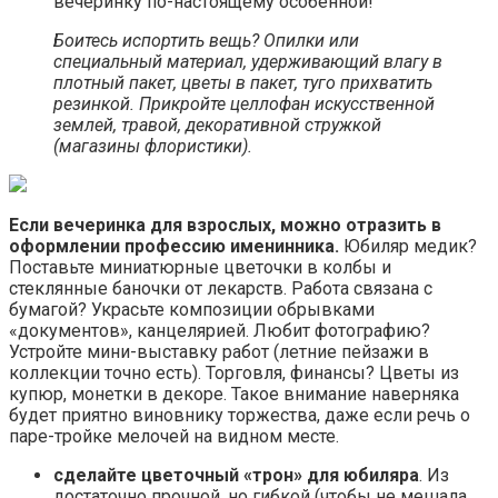
вечеринку по-настоящему особенной!
Боитесь испортить вещь? Опилки или
специальный материал, удерживающий влагу в
плотный пакет, цветы в пакет, туго прихватить
резинкой. Прикройте целлофан искусственной
землей, травой, декоративной стружкой
(магазины флористики).
Если вечеринка для взрослых, можно отразить в
оформлении профессию именинника.
Юбиляр медик?
Поставьте миниатюрные цветочки в колбы и
стеклянные баночки от лекарств. Работа связана с
бумагой? Украсьте композиции обрывками
«документов», канцелярией. Любит фотографию?
Устройте мини-выставку работ (летние пейзажи в
коллекции точно есть). Торговля, финансы? Цветы из
купюр, монетки в декоре. Такое внимание наверняка
будет приятно виновнику торжества, даже если речь о
паре-тройке мелочей на видном месте.
сделайте цветочный «трон» для юбиляра
. Из
достаточно прочной, но гибкой (чтобы не мешала