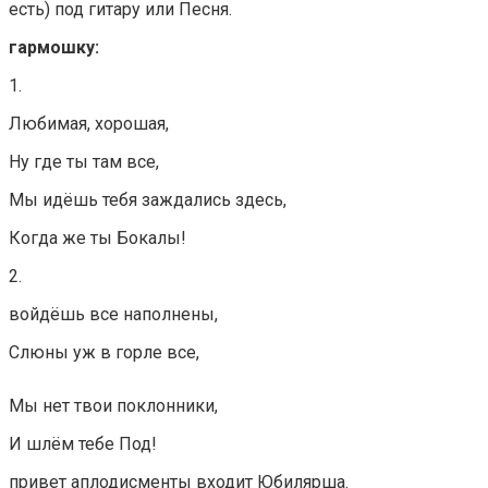
есть) под гитару или Песня.
гармошку:
1.
Любимая, хорошая,
Ну где ты там все,
Мы идёшь тебя заждались здесь,
Когда же ты Бокалы!
2.
войдёшь все наполнены,
Слюны уж в горле все,
Мы нет твои поклонники,
И шлём тебе Под!
привет аплодисменты входит Юбилярша.