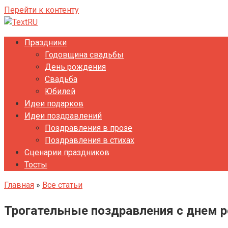
Перейти к контенту
Праздники
Годовщина свадьбы
День рождения
Свадьба
Юбилей
Идеи подарков
Идеи поздравлений
Поздравления в прозе
Поздравления в стихах
Сценарии праздников
Тосты
Главная
»
Все статьи
Трогательные поздравления с днем 