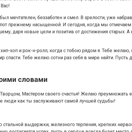
 Вас!
был мечтателен, беззаботен и смел. В зрелости, уже набр
 пот прежнему насыщенной. И сегодня, когда мы отмечаем
шему, даря новые цели и позитив от достижения старых. 
хип-хоп и рок-н-ролл, когда с тобою рядом я. Тебе желаю, 
ир спасти. Тебе желаю сотни раз себя в мире найти. Пусть
оими словами
Творцом, Мастером своего счастья! Желаю преумножать ег
ие люди как ты заслуживают самой лучшей судьбы!
стальной выдержки, железного терпения, крепких нервов 
но достигается успех, пусть в сердце всегда будет место д