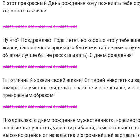
В этот прекрасный День рождения хочу пожелать тебе осу
хорошего в жизни!
*********** *********** ***********
Ну что? Поздравляю! Года летят, но хорошо что у тебя е
жизни, наполненной яркими событиями, встречами и путеше
об этом лучше бы не рассказывать). С днем рождения!
*********** *********** ***********
Ты отличный хозяин своей жизни! От твоей энергетики за
юмора. Ты умеешь выделить главное и в человеке, и в ж
прекрасным образом!
*********** *********** ***********
Поздравляю с днем рождения мужественного, красивого и
спортивных успехов, удачной рыбалки, замечательного 
высоких оценок от начальства и огромнейшей зарплаты 