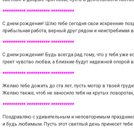
*********** *********** ***********
С днем рождения! Шлю тебе сегодня свои искренние поздр
прибыльная работа, верный друг рядом и неистребимая в
*********** *********** ***********
С днем рождения! Будь всегда рад тому, что у тебя уже е
греет чувство любви, а близкие будут надежной опорой
*********** *********** ***********
Желаю тебе дожить до ста лет, пусть мотор в твоей груди
Желаю также, чтоб не заносило тебя на крутых поворотах
*********** *********** ***********
Поздравляю с удивительным и неповторимым праздником 
и будь любимым. Пусть этот светлый день принесет тебе 