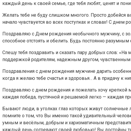
каждый день к своей семье, где тебя любят, ценят и пон
Желать тебе не буду слишком многого. Просто добейся в
начало чувствуется во всех поступках и словах! С днем р
Поздравляю с Днем рождения необычного мужчину, с зол
способное отстоять и обелить. Будь постоянно разумным
Спешу тебя поздравить и сказать пару добрых слов: «На
поддержкой родителям, надежным другом, чувственным п
Поздравления с днем рождения мужчине дарить особенно 
когда я желаю тебе счастья и здоровья… А в придачу к ни
Поздравляю с днем рождения и пожелать хочу крепкой му
каждая победа, пустячной и решаемой легко — каждая пр
Бывают люди, в уголках глаз которых живут солнечные лучи
помните о том, что Вы именно такой удивительный челов
умным и весёлым, добрым и харизматичным представител
каждый день согревают своей любовью! Вы достойны толь