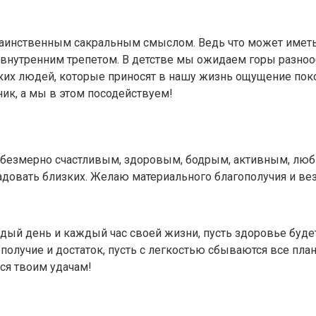
таинственным сакральным смыслом. Ведь что может иметь
с внутренним трепетом. В детстве мы ожидаем горы разно
х людей, которые приносят в нашу жизнь ощущение покоя,
ник, а мы в этом посодействуем!
ь безмерно счастливым, здоровым, бодрым, активным, люб
адовать близких. Желаю материального благополучия и ве
дый день и каждый час своей жизни, пусть здоровье будет
олучие и достаток, пусть с легкостью сбываются все план
ся твоим удачам!