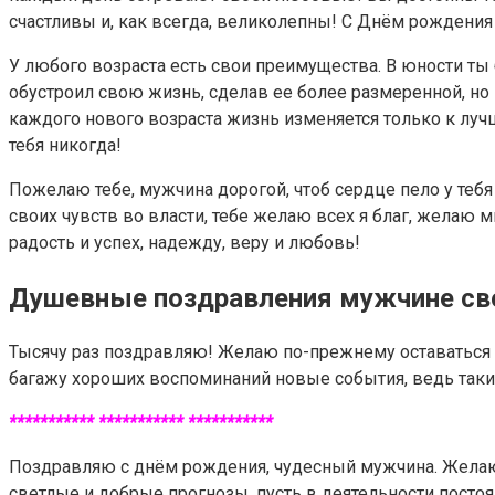
счастливы и, как всегда, великолепны! С Днём рождения
У любого возраста есть свои преимущества. В юности ты 
обустроил свою жизнь, сделав ее более размеренной, но
каждого нового возраста жизнь изменяется только к луч
тебя никогда!
Пожелаю тебе, мужчина дорогой, чтоб сердце пело у тебя 
своих чувств во власти, тебе желаю всех я благ, желаю м
радость и успех, надежду, веру и любовь!
Душевные поздравления мужчине св
Тысячу раз поздравляю! Желаю по-прежнему оставаться 
багажу хороших воспоминаний новые события, ведь так
*********** *********** ***********
Поздравляю с днём рождения, чудесный мужчина. Желаю 
светлые и добрые прогнозы, пусть в деятельности постоян