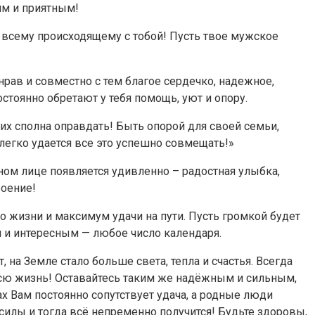
им и приятным!
я всему происходящему с тобой! Пусть твое мужское
ав и совместно с тем благое сердечко, надежное,
стоянно обретают у тебя помощь, уют и опору.
их сполна оправдать! Быть опорой для своей семьи,
егко удается все это успешно совмещать!»
ном лице появляется удивленно – радостная улыбка,
роение!
 жизни и максимум удачи на пути. Пусть громкой будет
м и интересным — любое число календаря.
, на Земле стало больше света, тепла и счастья. Всегда
всю жизнь! Оставайтесь таким же надёжным и сильным,
 Вам постоянно сопутствует удача, а родные люди
силы и тогда всё непременно получится! Будьте здоровы,