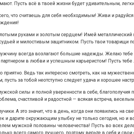
имают. Пусть всё в твоей жизни будет удивительным, легк
сего, что считаешь для себя необходимым! Живи и радуйс
ождения!
отыми руками и золотым сердцем! Имей металлический нр
 судьей и милостивым защитником. Пусть твои товарищи по
 мужчину всегда возлагают большие надежды. Желаю тебе 
артнером в любви и успешным карьеристом! Пусть тебе л
приятно. Ведь так интересно смотреть, как на мужествен
м, пусть за тобой неотступно следует удача и хорошее наст
жской силы и полной уверенности в себе, благополучия по
облема, счастливой и радостной — всякая встреча, веселы
ки. А это значит, что в день, когда они появились на свет
ек и дарите окружающим улыбку не только сегодня, но и 
ем мужской половины человечества! Пусть во всех делах
ко всего самого лучшего, поэтому верьте в себя и свои 