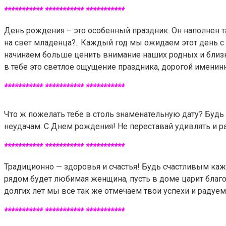
*********** *********** ***********
День рождения – это особенный праздник. Он наполнен 
на свет младенца?.. Каждый год мы ожидаем этот день 
начинаем больше ценить внимание наших родных и близки
в тебе это светлое ощущение праздника, дорогой именин
*********** *********** ***********
Что ж пожелать тебе в столь знаменательную дату? Буд
неудачам. С Днем рождения! Не переставай удивлять и р
*********** *********** ***********
Традиционно — здоровья и счастья! Будь счастливым каж
рядом будет любимая женщина, пусть в доме царит благоп
долгих лет мы все так же отмечаем твои успехи и радуем
*********** *********** ***********