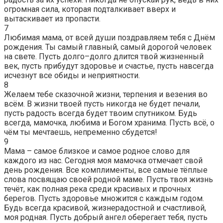
огромная сила, которая подталкивает вверх и
вытаскивает из пропасти.
7
Любимая мама, от всей души поздравляем тебя с Днём
рождения. Ты самый главный, самый дорогой человек
на свете. Пусть долго–долго длится твой жизненный
век, пусть прибудут здоровье и счастье, пусть навсегда
исчезнут все обиды и неприятности.
8
Желаем тебе сказочной жизни, терпения и везения во
всём. В жизни твоей пусть никогда не будет печали,
пусть радость всегда будет твоим спутником. Будь
всегда, мамочка, любима и Богом хранима. Пусть всё, о
чём ты мечтаешь, непременно сбудется!
9
Мама – самое близкое и самое родное слово для
каждого из нас. Сегодня моя мамочка отмечает свой
день рождения. Все комплименты, все самые тёплые
слова посвящаю своей родной маме. Пусть твоя жизнь
течёт, как полная река среди красивых и прочных
берегов. Пусть здоровье множится с каждым годом.
Будь всегда красивой, жизнерадостной и счастливой,
моя родная. Пусть добрый ангел оберегает тебя, пусть