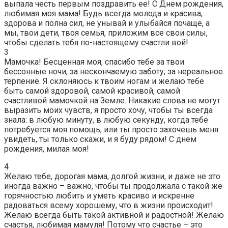
выпала честь первым поздравить ее! С Днем рождения,
любимая моя мама! Будь всегда молода и красива,
здорова и полна сил, не унывай и улыбайся почаще, а
мы, твои дети, твоя семья, приложим все свои силы,
чтобы сделать тебя по-настоящему счастли вой!
3
Мамочка! Бесценная моя, спасибо тебе за твои
бессонные ночи, за нескончаемую заботу, за нереальное
терпение. Я склоняюсь к твоим ногам и желаю тебе
быть самой здоровой, самой красивой, самой
счастливой мамочкой на Земле. Никакие слова не могут
выразить моих чувств, я просто хочу, чтобы ты всегда
знала: в любую минуту, в любую секунду, когда тебе
потребуется моя помощь, или ты просто захочешь меня
увидеть, ты только скажи, и я буду рядом! С днем
рождения, милая моя!
4
Желаю тебе, дорогая мама, долгой жизни, и даже не это
иногда важно – важно, чтобы ты продолжала с такой же
горячностью любить и уметь красиво и искренне
радоваться всему хорошему, что в жизни происходит!
Желаю всегда быть такой активной и радостной! Желаю
счастья, любимая мамуля! Потому что счастье – это