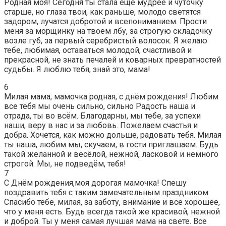
Родная моя! Сегодня ты стала еще мудрее и чуточку
старше, но глаза твои, как раньше, молодо светятся
задором, лучатся добротой и всепониманием. Прости
меня за морщинку на твоем лбу, за строгую складочку
возле губ, за первый серебристый волосок. Я желаю
тебе, любимая, оставаться молодой, счастливой и
прекрасной, не знать печалей и коварных превратностей
судьбы. Я люблю тебя, знай это, мама!
6
Милая мама, мамочка родная, с днём рождения! Любим
все тебя мы очень сильно, сильно Радость наша и
отрада, ты во всём. Благодарны, мы тебе, за успехи
наши, веру в нас и за любовь. Пожелаем счастья и
добра. Хочется, как можно дольше, радовать тебя. Милая
ты наша, любим мы, скучаем, в гости приглашаем. Будь
такой желанной и весёлой, нежной, ласковой и немного
строгой. Мы, не подведём, тебя!
7
С Днём рождения,моя дорогая мамочка! Спешу
поздравить тебя с таким замечательным праздником.
Спасибо тебе, милая, за заботу, внимание и все хорошее,
что у меня есть. Будь всегда такой же красивой, нежной
и доброй. Ты у меня самая лучшая мама на свете. Все