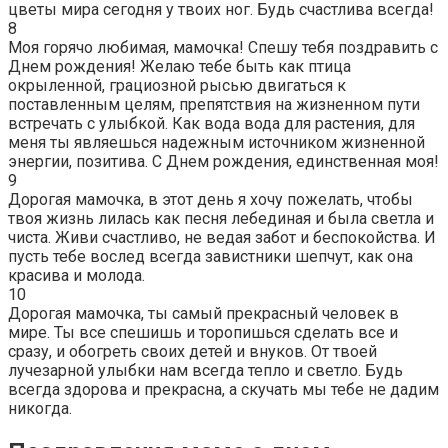
цветы мира сегодня у твоих ног. Будь счастлива всегда!
8
Моя горячо любимая, мамочка! Спешу тебя поздравить с
Днем рождения! Желаю тебе быть как птица
окрыленной, грациозной рысью двигаться к
поставленным целям, препятствия на жизненном пути
встречать с улыбкой. Как вода вода для растения, для
меня ты являешься надежным источником жизненной
энергии, позитива. С Днем рождения, единственная моя!
9
Дорогая мамочка, в этот день я хочу пожелать, чтобы
твоя жизнь лилась как песня лебединая и была светла и
чиста. Живи счастливо, не ведая забот и беспокойства. И
пусть тебе вослед всегда завистники шепчут, как она
красива и молода.
10
Дорогая мамочка, ты самый прекрасный человек в
мире. Ты все спешишь и торопишься сделать все и
сразу, и обогреть своих детей и внуков. От твоей
лучезарной улыбки нам всегда тепло и светло. Будь
всегда здорова и прекрасна, а скучать мы тебе не дадим
никогда.