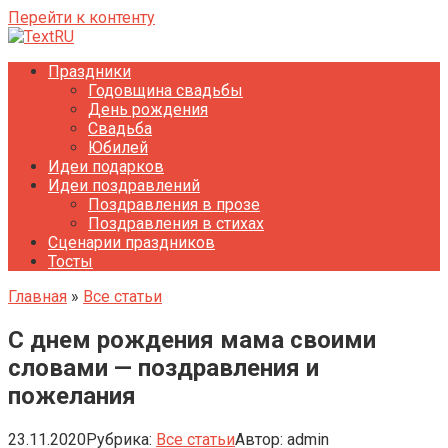
Перейти к контенту
Праздники
Годовщина свадьбы
День рождения
Свадьба
Юбилей
Идеи подарков
Идеи поздравлений
Поздравления в прозе
Поздравления в стихах
Сценарии праздников
Тосты
Главная
»
Все статьи
С днем рождения мама своими
словами — поздравления и
пожелания
23.11.2020
Рубрика:
Все статьи
Автор:
admin