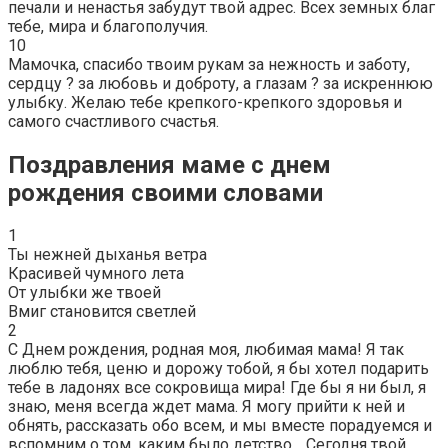
печали и ненастья забудут твой адрес. Всех земных благ
тебе, мира и благополучия.
10
Мамочка, спасибо твоим рукам за нежность и заботу,
сердцу ? за любовь и доброту, а глазам ? за искреннюю
улыбку. Желаю тебе крепкого-крепкого здоровья и
самого счастливого счастья.
Поздравления маме с днем
рождения своими словами
1
Ты нежней дыханья ветра
Красивей чумного лета
От улыбки же твоей
Вмиг становится светлей
2
С Днем рождения, родная моя, любимая мама! Я так
люблю тебя, ценю и дорожу тобой, я бы хотел подарить
тебе в ладонях все сокровища мира! Где бы я ни был, я
знаю, меня всегда ждет мама. Я могу прийти к ней и
обнять, рассказать обо всем, и мы вместе порадуемся и
вспомним о том, каким было детство… Сегодня твой