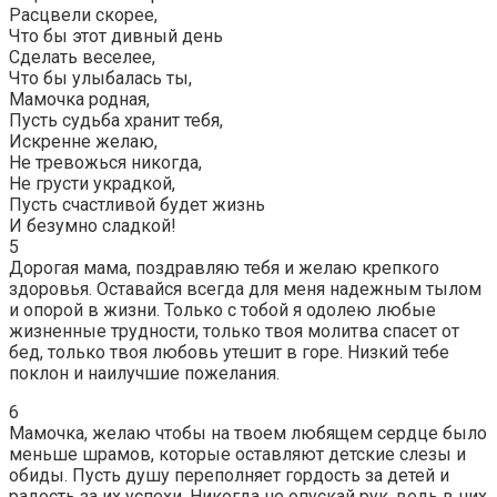
Расцвели скорее,
Что бы этот дивный день
Сделать веселее,
Что бы улыбалась ты,
Мамочка родная,
Пусть судьба хранит тебя,
Искренне желаю,
Не тревожься никогда,
Не грусти украдкой,
Пусть счастливой будет жизнь
И безумно сладкой!
5
Дорогая мама, поздравляю тебя и желаю крепкого
здоровья. Оставайся всегда для меня надежным тылом
и опорой в жизни. Только с тобой я одолею любые
жизненные трудности, только твоя молитва спасет от
бед, только твоя любовь утешит в горе. Низкий тебе
поклон и наилучшие пожелания.
6
Мамочка, желаю чтобы на твоем любящем сердце было
меньше шрамов, которые оставляют детские слезы и
обиды. Пусть душу переполняет гордость за детей и
радость за их успехи. Никогда не опускай рук, ведь в них