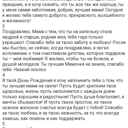
праздник, и я хочу сказать, что ты все так же хороша, ты
у меня самая заботливая, добрая, лучшая мама! Сегодня
я желаю тебе самого доброго, прекрасного, волшебного
и желанного!
3
Поздравляю, Мама с тем, что ты на капельку стала
мудрей и старше, родная моя, тебя года только
украшают. Спасибо тебе за твою заботу и любовь! Росли
мы быстро, но сейчас, когда поздравляю, я легко
вспоминаю о том счастливом детстве, которое подарила
ты – моя любимая! Я желаю, чтобы ты не болела, и
душой молодела. Ты лучшая Мамочка на земле, спасибо
тебе. Низкий поклон.
4
В твой День Рождения я хочу напомнить тебе о том, что
ты лучшая мама на свете! Пусть будет крепким твоё
здоровье, жизнь пусть наполняется с каждым днём
только хорошим и радостным! Пусть душа благоухает, а
мечты сбываются! И пусть такое простое, но такое
нужное женское счастье всегда будет с тобой! Спасибо
за твою любовь и за твою нежность, за то, что всегда
знаешь, как помочь и как поддержать.
5