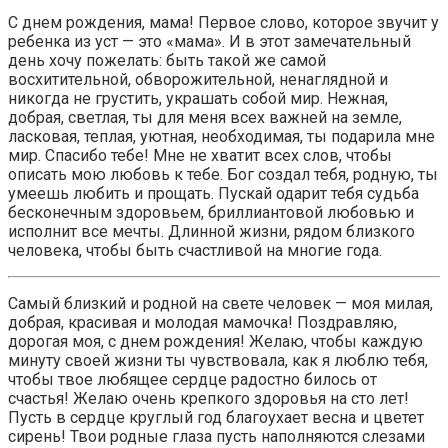
С днем рождения, мама! Первое слово, которое звучит у
ребенка из уст — это «мама». И в этот замечательный
день хочу пожелать: быть такой же самой
восхитительной, обворожительной, ненаглядной и
никогда не грустить, украшать собой мир. Нежная,
добрая, светлая, ты для меня всех важней на земле,
ласковая, теплая, уютная, необходимая, ты подарила мне
мир. Спасибо тебе! Мне не хватит всех слов, чтобы
описать мою любовь к тебе. Бог создал тебя, родную, ты
умеешь любить и прощать. Пускай одарит тебя судьба
бесконечным здоровьем, бриллиантовой любовью и
исполнит все мечты. Длинной жизни, рядом близкого
человека, чтобы быть счастливой на многие года.
Самый близкий и родной на свете человек — моя милая,
добрая, красивая и молодая мамочка! Поздравляю,
дорогая моя, с днем рождения! Желаю, чтобы каждую
минуту своей жизни ты чувствовала, как я люблю тебя,
чтобы твое любящее сердце радостно билось от
счастья! Желаю очень крепкого здоровья на сто лет!
Пусть в сердце круглый год благоухает весна и цветет
сирень! Твои родные глаза пусть наполняются слезами