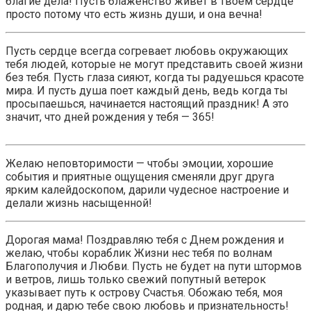
благие дела! Пусть блаженство живет в твоем сердце
просто потому что есть жизнь души, и она вечна!
Пусть сердце всегда согревает любовь окружающих
тебя людей, которые не могут представить своей жизни
без тебя. Пусть глаза сияют, когда ты радуешься красоте
мира. И пусть душа поет каждый день, ведь когда ты
просыпаешься, начинается настоящий праздник! А это
значит, что дней рождения у тебя — 365!
Желаю неповторимости — чтобы эмоции, хорошие
события и приятные ощущения сменяли друг друга
ярким калейдоскопом, дарили чудесное настроение и
делали жизнь насыщенной!
Дорогая мама! Поздравляю тебя с Днем рождения и
желаю, чтобы кораблик Жизни нес тебя по волнам
Благополучия и Любви. Пусть не будет на пути штормов
и ветров, лишь только свежий попутный ветерок
указывает путь к острову Счастья. Обожаю тебя, моя
родная, и дарю тебе свою любовь и признательность!