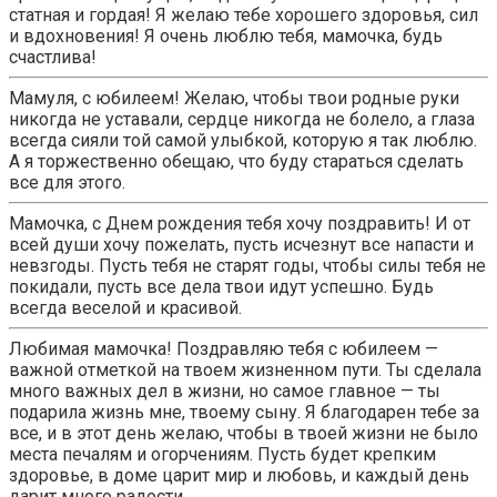
статная и гордая! Я желаю тебе хорошего здоровья, сил
и вдохновения! Я очень люблю тебя, мамочка, будь
счастлива!
Мамуля, с юбилеем! Желаю, чтобы твои родные руки
никогда не уставали, сердце никогда не болело, а глаза
всегда сияли той самой улыбкой, которую я так люблю.
А я торжественно обещаю, что буду стараться сделать
все для этого.
Мамочка, с Днем рождения тебя хочу поздравить! И от
всей души хочу пожелать, пусть исчезнут все напасти и
невзгоды. Пусть тебя не старят годы, чтобы силы тебя не
покидали, пусть все дела твои идут успешно. Будь
всегда веселой и красивой.
Любимая мамочка! Поздравляю тебя с юбилеем —
важной отметкой на твоем жизненном пути. Ты сделала
много важных дел в жизни, но самое главное — ты
подарила жизнь мне, твоему сыну. Я благодарен тебе за
все, и в этот день желаю, чтобы в твоей жизни не было
места печалям и огорчениям. Пусть будет крепким
здоровье, в доме царит мир и любовь, и каждый день
дарит много радости.