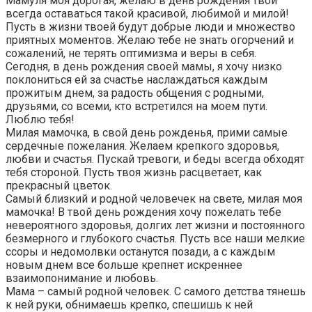
Мамуля моя дорогая, желаю в день рождения твой
всегда оставаться такой красивой, любимой и милой!
Пусть в жизни твоей будут добрые люди и множество
приятных моментов. Желаю тебе не знать огорчений и
сожалений, не терять оптимизма и веры в себя.
Сегодня, в день рождения своей мамы, я хочу низко
поклониться ей за счастье наслаждаться каждым
прожитым днем, за радость общения с родными,
друзьями, со всеми, кто встретился на моем пути.
Люблю тебя!
Милая мамочка, в свой день рожденья, прими самые
сердечные пожелания. Желаем крепкого здоровья,
любви и счастья. Пускай тревоги, и беды всегда обходят
тебя стороной. Пусть твоя жизнь расцветает, как
прекрасный цветок.
Самый близкий и родной человечек на свете, милая моя
мамочка! В твой день рождения хочу пожелать тебе
невероятного здоровья, долгих лет жизни и постоянного
безмерного и глубокого счастья. Пусть все наши мелкие
ссоры и недомолвки останутся позади, а с каждым
новым днем все больше крепнет искреннее
взаимопонимание и любовь.
Мама – самый родной человек. С самого детства тянешь
к ней руки, обнимаешь крепко, спешишь к ней