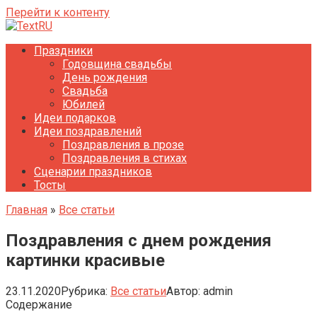
Перейти к контенту
Праздники
Годовщина свадьбы
День рождения
Свадьба
Юбилей
Идеи подарков
Идеи поздравлений
Поздравления в прозе
Поздравления в стихах
Сценарии праздников
Тосты
Главная
»
Все статьи
Поздравления с днем рождения
картинки красивые
23.11.2020
Рубрика:
Все статьи
Автор:
admin
Содержание