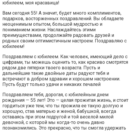
юбилеем, моя красавица!
Вам сегодня 55! А значит, будет много комплиментов,
подарков, восторженных поздравлений. Вы обладаете
неоценимым опытом, большой мудростью и
пониманием жизни. Наслаждайтесь этими
преимуществами, продолжайте радовать друзей и
родных своим оптимистичным настроем. Поздравляю с
юбилеем!
Поздравляем с юбилеем. Как человек, имеющий дело с
цифрами, ты можешь оценить то, как красиво смотрятся
рядом две пятерки твоего возраста. Пусть и
дальнейшие такие двойные даты радуют тебя и
встречают в добром здравии и хорошем настроении.
Пусть будут только удачи и никаких печалей
Поздравляем тебя, дорогая, с юбилейным днем
рождения — 55 лет! Это — целая прожитая жизнь, и стоит
гордиться уже тем, что ты прожила ее такую долгую и
хорошую, став матерью и женой, бабушкой, всегда
оставаясь при этом подругой и той веселой милой
девочкой, с которой мы когда-то очень давно
познакомились. Это прекрасно, что ты смогла удержать