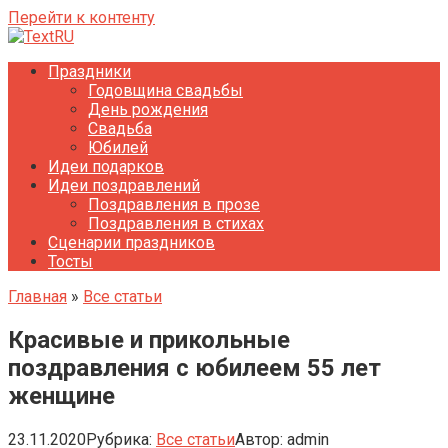
Перейти к контенту
Праздники
Годовщина свадьбы
День рождения
Свадьба
Юбилей
Идеи подарков
Идеи поздравлений
Поздравления в прозе
Поздравления в стихах
Сценарии праздников
Тосты
Главная
»
Все статьи
Красивые и прикольные
поздравления с юбилеем 55 лет
женщине
23.11.2020
Рубрика:
Все статьи
Автор:
admin