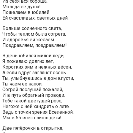
Из себя вся хороша,
Молода ее душа!
Пожелаем в юбилей
Ей счастливых, светлых дней.
Больше солнечного света,
Чтобы теплом была согрета,
И здоровья ей желаем.
Поздравляем, поздравляем!
В день юбилея милой леди,
Я пожелаю долгих лет,
Коротких зим и нежных вёсен,
А если вдруг заглянет осень…
Ты, улыбнувшись в дом впусти,
Ты чаем ее напои,
Согрей послушай пожалей,
И в путь обратный проводи.
Тебе такой цветущей розе,
Негоже с ней хандрить о лете.
Ведь с точки зрения Вселенной,
Мы в 55 всего лишь дети!
Две пятёрочки в открытке,