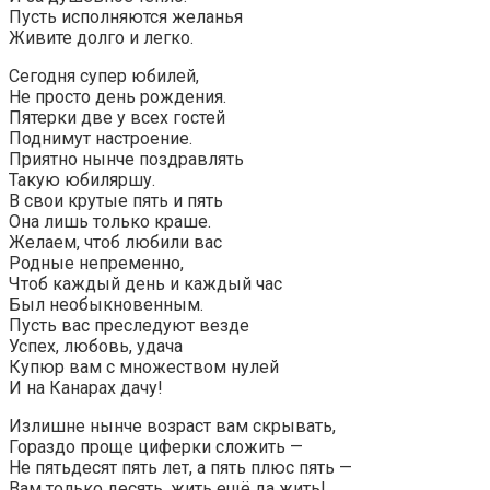
Пусть исполняются желанья
Живите долго и легко.
Сегодня супер юбилей,
Не просто день рождения.
Пятерки две у всех гостей
Поднимут настроение.
Приятно нынче поздравлять
Такую юбиляршу.
В свои крутые пять и пять
Она лишь только краше.
Желаем, чтоб любили вас
Родные непременно,
Чтоб каждый день и каждый час
Был необыкновенным.
Пусть вас преследуют везде
Успех, любовь, удача
Купюр вам с множеством нулей
И на Канарах дачу!
Излишне нынче возраст вам скрывать,
Гораздо проще циферки сложить —
Не пятьдесят пять лет, а пять плюс пять —
Вам только десять, жить ещё да жить!