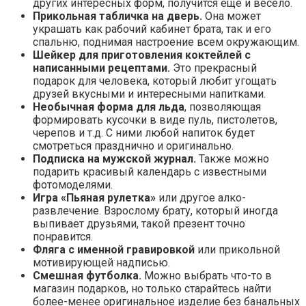
других интересных форм, получится ещё и весело.
Прикольная табличка на дверь.
Она может
украшать как рабочий кабинет брата, так и его
спальню, поднимая настроение всем окружающим.
Шейкер для приготовления коктейлей с
написанными рецептами.
Это прекрасный
подарок для человека, который любит угощать
друзей вкусными и интересными напитками.
Необычная форма для льда
, позволяющая
формировать кусочки в виде пуль, пистолетов,
черепов и т.д. С ними любой напиток будет
смотреться празднично и оригинально.
Подписка на мужской журнал.
Также можно
подарить красивый календарь с известными
фотомоделями.
Игра «Пьяная рулетка»
или другое алко-
развлечение. Взрослому брату, который иногда
выпивает друзьями, такой презент точно
понравится.
Фляга с именной гравировкой
или прикольной
мотивирующей надписью.
Смешная футболка.
Можно выбрать что-то в
магазин подарков, но только старайтесь найти
более-менее оригинальное изделие без банальных