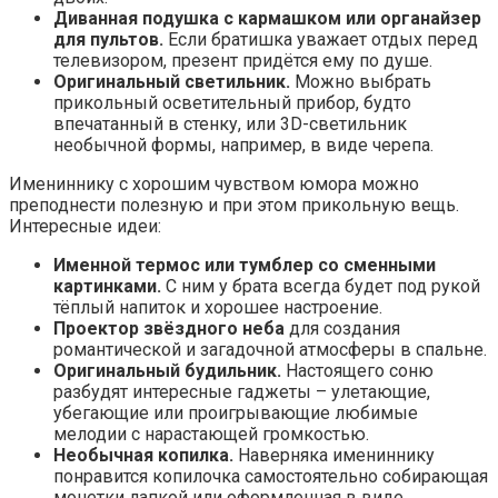
Диванная подушка с кармашком или органайзер
для пультов.
Если братишка уважает отдых перед
телевизором, презент придётся ему по душе.
Оригинальный светильник.
Можно выбрать
прикольный осветительный прибор, будто
впечатанный в стенку, или 3D-светильник
необычной формы, например, в виде черепа.
Имениннику с хорошим чувством юмора можно
преподнести полезную и при этом прикольную вещь.
Интересные идеи:
Именной термос или тумблер со сменными
картинками.
С ним у брата всегда будет под рукой
тёплый напиток и хорошее настроение.
Проектор звёздного неба
для создания
романтической и загадочной атмосферы в спальне.
Оригинальный будильник.
Настоящего соню
разбудят интересные гаджеты – улетающие,
убегающие или проигрывающие любимые
мелодии с нарастающей громкостью.
Необычная копилка.
Наверняка имениннику
понравится копилочка самостоятельно собирающая
монетки лапкой или оформленная в виде