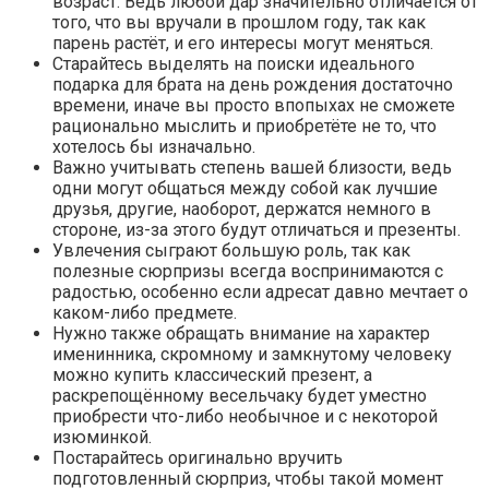
возраст. Ведь любой дар значительно отличается от
того, что вы вручали в прошлом году, так как
парень растёт, и его интересы могут меняться.
Старайтесь выделять на поиски идеального
подарка для брата на день рождения достаточно
времени, иначе вы просто впопыхах не сможете
рационально мыслить и приобретёте не то, что
хотелось бы изначально.
Важно учитывать степень вашей близости, ведь
одни могут общаться между собой как лучшие
друзья, другие, наоборот, держатся немного в
стороне, из-за этого будут отличаться и презенты.
Увлечения сыграют большую роль, так как
полезные сюрпризы всегда воспринимаются с
радостью, особенно если адресат давно мечтает о
каком-либо предмете.
Нужно также обращать внимание на характер
именинника, скромному и замкнутому человеку
можно купить классический презент, а
раскрепощённому весельчаку будет уместно
приобрести что-либо необычное и с некоторой
изюминкой.
Постарайтесь оригинально вручить
подготовленный сюрприз, чтобы такой момент