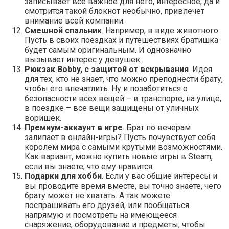
записывает все важное для него, интересное, да и
смотрится такой блокнот необычно, привлечет
внимание всей компании.
Смешной спальник
. Например, в виде животного.
Пусть в своих поездках и путешествиях братишка
будет самым оригинальным. И однозначно
вызывает интерес у девушек.
Рюкзак Bobby, с защитой от вскрывания
. Идея
для тех, кто не знает, что можно преподнести брату,
чтобы его впечатлить. Ну и позаботиться о
безопасности всех вещей – в транспорте, на улице,
в поездке – все вещи защищены от уличных
воришек.
Премиум-аккаунт в игре
. Брат по вечерам
залипает в онлайн-игры? Пусть почувствует себя
королем мира с самыми крутыми возможностями.
Как вариант, можно купить новые игры в Steam,
если вы знаете, что ему нравится.
Подарки для хобби
. Если у вас общие интересы и
вы проводите время вместе, вы точно знаете, чего
брату может не хватать. А так можете
поспрашивать его друзей, или пообщаться
напрямую и посмотреть на имеющееся
снаряжение, оборудование и предметы, чтобы