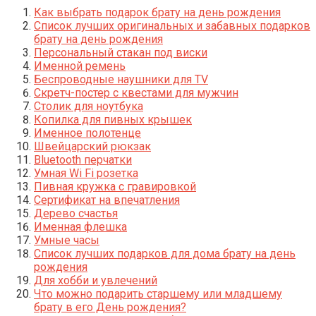
Как выбрать подарок брату на день рождения
Список лучших оригинальных и забавных подарков
брату на день рождения
Персональный стакан под виски
Именной ремень
Беспроводные наушники для TV
Скретч-постер с квестами для мужчин
Столик для ноутбука
Копилка для пивных крышек
Именное полотенце
Швейцарский рюкзак
Bluetooth перчатки
Умная Wi Fi розетка
Пивная кружка с гравировкой
Сертификат на впечатления
Дерево счастья
Именная флешка
Умные часы
Список лучших подарков для дома брату на день
рождения
Для хобби и увлечений
Что можно подарить старшему или младшему
брату в его День рождения?