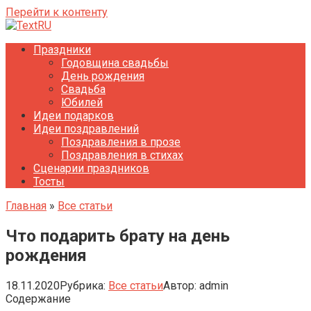
Перейти к контенту
Праздники
Годовщина свадьбы
День рождения
Свадьба
Юбилей
Идеи подарков
Идеи поздравлений
Поздравления в прозе
Поздравления в стихах
Сценарии праздников
Тосты
Главная
»
Все статьи
Что подарить брату на день
рождения
18.11.2020
Рубрика:
Все статьи
Автор:
admin
Содержание